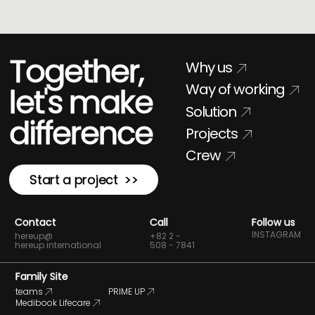
Together,
Why us
Way of working
let's make
Solution
difference
Projects
Crew
Start a project >>
Contact
Call
Follow us
INSTAGRAM
hereup@
+82 2 -
hereup.international
508 - 7841
Family Site
teams
PRIME UP
Medibook Lifecare