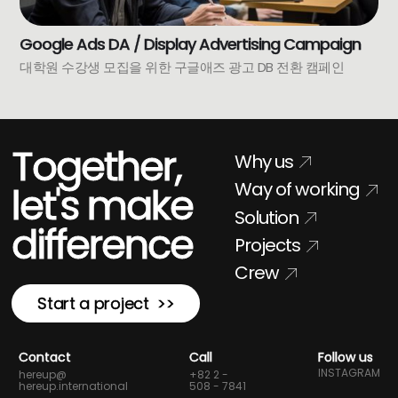
Google Ads DA / Display Advertising Campaign
대학원 수강생 모집을 위한 구글애즈 광고 DB 전환 캠페인
Together,
Why us
Way of working
let's make
Solution
difference
Projects
Crew
Start a project >>
Contact
Call
Follow us
INSTAGRAM
hereup@
+82 2 -
hereup.international
508 - 7841