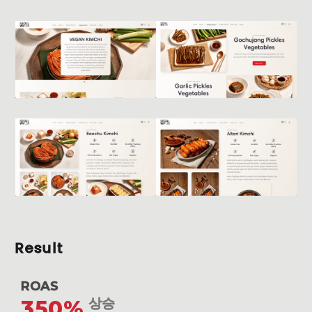
Result
ROAS
350%
상승