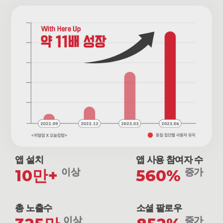
앱 설치
앱 사용 참여자 수
10만+
이상
560%
증가
총 노출수
소셜 팔로우
이상
증가