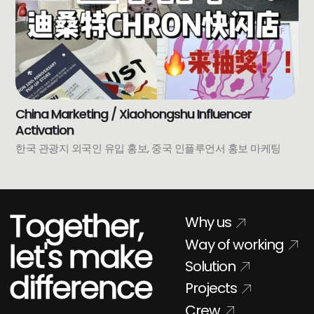
China Marketing / Xiaohongshu Influencer
Activation
한국 관광지 외국인 유입 홍보, 중국 인플루언서 홍보 마케팅
Together,
Why us
Way of working
let's make
Solution
difference
Projects
Crew