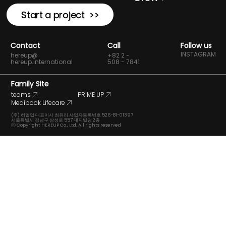
Start a project >>
Contact
Call
Follow us
INSTAGRAM
hereup@
+82 2 -
hereup.international
508 - 7841
Family Site
teams
PRIME UP
Medibook Lifecare
(주) 히얼업 대표이사 최유리 사업자등록번호 526-81-01397
서울특별시 강남구 삼성로 557 대지빌딩 2층
ⓒ Copyright HEREUP Co., Ltd. All rights reserved