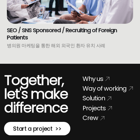
SEO / SNS Sponsored / Recruiting of Foreign
Patients
병의원 마케팅을 통한 해외 외국인 환자 유치 사례
Together,
Why us
Way of working
let's make
Solution
difference
Projects
Crew
Start a project >>