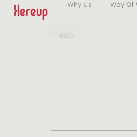
Why Us
Way Of 
<
Back