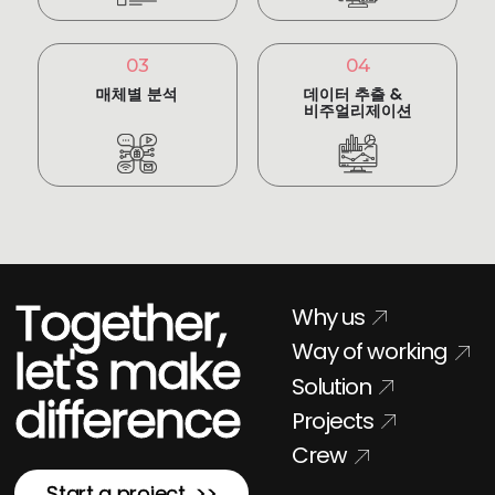
03
04
매체별 분석
데이터 추출 &
비주얼리제이션
Together,
Why us
Way of working
let's make
Solution
difference
Projects
Crew
Start a project >>