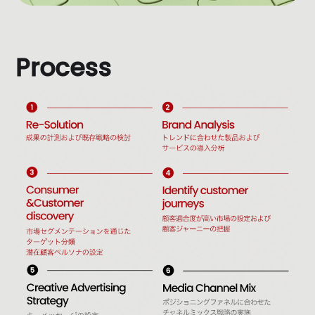
P
r
o
c
e
s
s