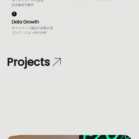
P
r
o
j
e
c
t
s