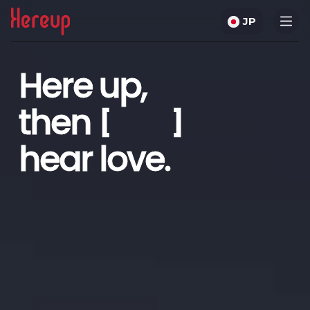
JP
Here up,
then
[ ]
hear love.