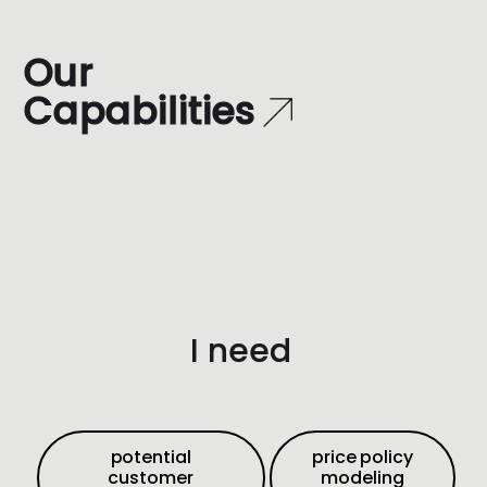
O
u
r
C
a
p
a
b
i
l
i
t
i
e
s
I need
potential
price policy
customer
modeling