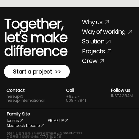
Together,
Why us
Way of working
let's make
Solution
difference
Projects
Crew
Start a project >>
Contact
Call
Follow us
INSTAGRAM
hereup@
+82 2 -
hereup.international
508 - 7841
Family Site
teams
PRIME UP
Medibook Lifecare
(주) 히얼업 대표이사 최유리 사업자등록번호 526-81-01397
서울특별시 강남구 삼성로 557 대지빌딩 2층