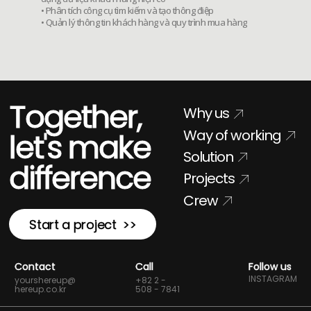
• Phân tích công cụ tìm kiếm và tạo thông điệp
• Quản lý thông tin khách hàng và quy trình mua hàng
Together,
Why us
Way of working
let's make
Solution
difference
Projects
Crew
Start a project >>
Contact
Call
Follow us
INSTAGRAM
yourshereup@
+82 2 -
hereup.co.kr
508 - 7841