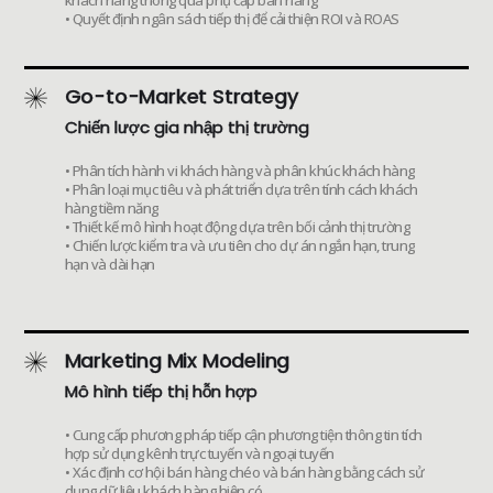
khách hàng thông qua phụ cấp bán hàng
• Quyết định ngân sách tiếp thị để cải thiện ROI và ROAS
Go-to-Market Strategy
Chiến lược gia nhập thị trường
• Phân tích hành vi khách hàng và phân khúc khách hàng
• Phân loại mục tiêu và phát triển dựa trên tính cách khách
hàng tiềm năng
• Thiết kế mô hình hoạt động dựa trên bối cảnh thị trường
• Chiến lược kiểm tra và ưu tiên cho dự án ngắn hạn, trung
hạn và dài hạn
Marketing Mix Modeling
Mô hình tiếp thị hỗn hợp
• Cung cấp phương pháp tiếp cận phương tiện thông tin tích
hợp sử dụng kênh trực tuyến và ngoại tuyến
• Xác định cơ hội bán hàng chéo và bán hàng bằng cách sử
dụng dữ liệu khách hàng hiện có