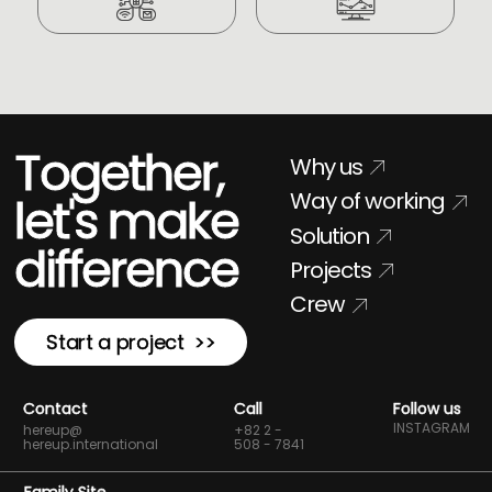
Together,
Why us
Way of working
let's make
Solution
difference
Projects
Crew
Start a project >>
Contact
Call
Follow us
INSTAGRAM
hereup@
+82 2 -
hereup.international
508 - 7841