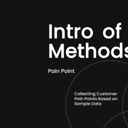
I
n
t
r
o
o
f
M
e
t
h
o
d