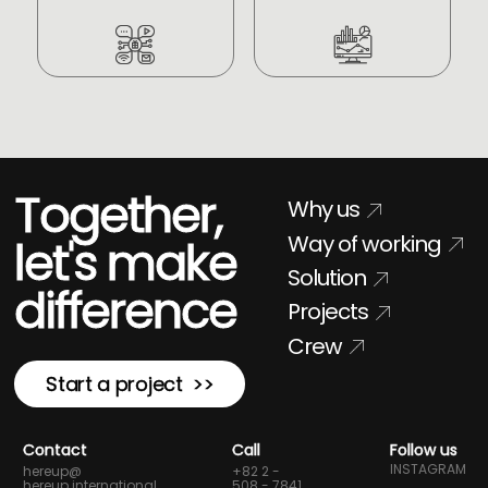
Together,
Why us
Way of working
let's make
Solution
difference
Projects
Crew
Start a project >>
Contact
Call
Follow us
INSTAGRAM
hereup@
+82 2 -
hereup.international
508 - 7841