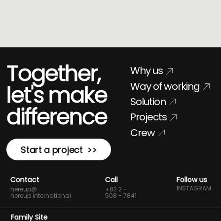
Together,
Why us
Way of working
let's make
Solution
difference
Projects
Crew
Start a project >>
Contact
Call
Follow us
INSTAGRAM
hereup@
+82 2 -
hereup.international
508 - 7841
Family Site