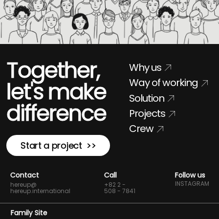
Together,
Why us
Way of working
let's make
Solution
difference
Projects
Crew
Start a project >>
Contact
Call
Follow us
INSTAGRAM
hereup@
+82 2 -
hereup.international
508 - 7841
Family Site