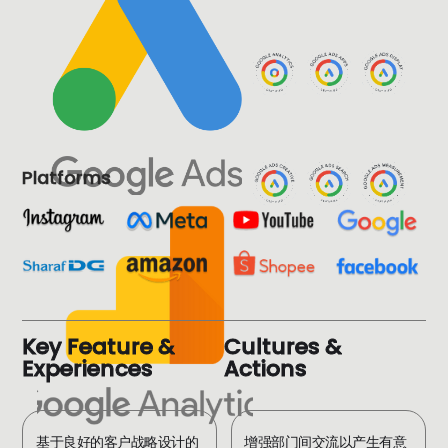
Platforms
K
e
y
F
e
a
t
u
r
e
&
C
u
l
t
u
r
e
s
&
E
x
p
e
r
i
e
n
c
e
s
A
c
t
i
o
n
s
基于良好的客户战略设计的
增强部门间交流以产生有意